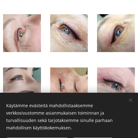
Käytämme evästeitä mahdollistaaksemme
verkkosivustomme asianmukaisen toiminnan ja
turvallisuuden sekä tarjotaksemme sinulle parhaan
mahdollisen käyttökokemuksen.
Tietotuojaseloste
|
© 2020 womena |Torikatu 9, 80100 Joensuu