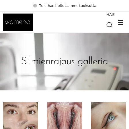
Tulethan hoitolaamme tuoksutta
HAE
Silmienrajaus galleria